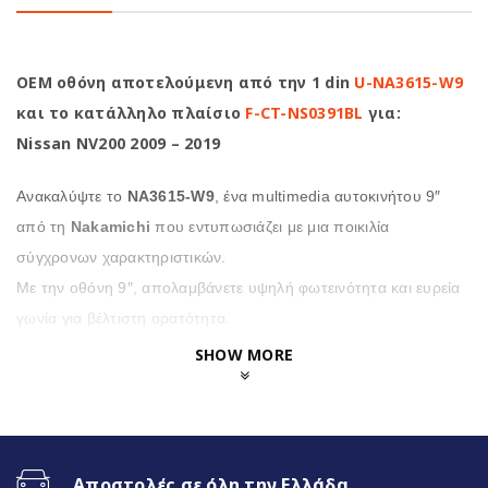
OEM οθόνη αποτελούμενη από την 1 din
U-NA3615-W9
και το κατάλληλο πλαίσιο
F-CT-NS0391BL
για:
Nissan NV200 2009 – 2019
Ανακαλύψτε το
NA3615-W9
, ένα multimedia αυτοκινήτου 9″
από τη
Nakamichi
που εντυπωσιάζει με μια ποικιλία
σύγχρονων χαρακτηριστικών.
Με την οθόνη 9″, απολαμβάνετε υψηλή φωτεινότητα και ευρεία
γωνία για βέλτιστη ορατότητα.
SHOW MORE
Επιπλέον η
NA3615-W9
προσφέρει μια σειρά από
χρήσιμες λειτουργίες, όπως κάμερα οπισθοποροείας
υψηλής ανάλυσης και πολύχρωμο φωτισμό
πληκτρολογίου για μια προσωπική πινελιά,
Αποστολές σε όλη την Ελλάδα