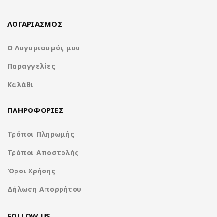
Απολαύστε ψυχαγωγία πρώτης κατηγορίας και φιλική προς το
χρήστη λειτουργία στην επόμενη διαδρομή σας με το
NA3615-
ΛΟΓΑΡΙΑΣΜΟΣ
W9.
Ζήστε την καινοτομία και την ποιότητα της
Nakamichi
σήμερα.
Ο Λογαριασμός μου
Παραγγελίες
1-Din receiver with capacitive screen
Καλάθι
ΠΛΗΡΟΦΟΡΙΕΣ
Τρόποι Πληρωμής
Τρόποι Αποστολής
Όροι Χρήσης
Δήλωση Απορρήτου
FOLLOW US