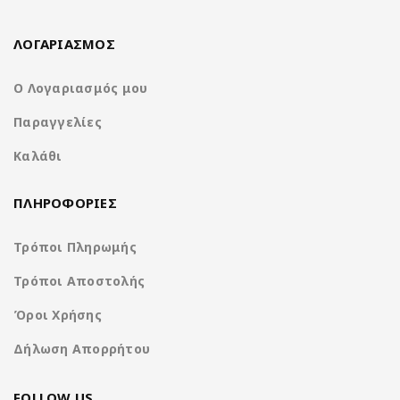
Απολαύστε ψυχαγωγία πρώτης κατηγορίας και φιλική προς το
χρήστη λειτουργία στην επόμενη διαδρομή σας με το
NA3615-
ΛΟΓΑΡΙΑΣΜΟΣ
W9.
Ζήστε την καινοτομία και την ποιότητα της
Nakamichi
σήμερα.
Ο Λογαριασμός μου
Παραγγελίες
1-Din receiver with capacitive screen
Καλάθι
ΠΛΗΡΟΦΟΡΙΕΣ
Τρόποι Πληρωμής
Τρόποι Αποστολής
Όροι Χρήσης
Δήλωση Απορρήτου
FOLLOW US