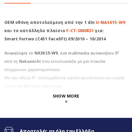
OEM οθόνη αποτελούμενη από την 1 din
U-NA3615-W9
και το κατάλληλο πλαίσιο
F-CT-SM0831
για:
Smart Fortwo (C451 Facelift) 09/2010 – 10/2014
Ανακαλύψτε το
NA3615-W9
, ένα multimedia αυτοκινήτου 9″
από τη
Nakamichi
που εντυπωσιάζει με μια ποικιλία
σύγχρονων χαρακτηριστικών.
Με την οθόνη 9″, απολαμβάνετε υψηλή φωτεινότητα και ευρεία
γωνία για βέλτιστη ορατότητα.
SHOW MORE
Επιπλέον η
NA3615-W9
προσφέρει μια σειρά από
χρήσιμες λειτουργίες, όπως κάμερα οπισθοποροείας
υψηλής ανάλυσης και πολύχρωμο φωτισμό
πληκτρολογίου για μια προσωπική πινελιά,
Αποστολές σε όλη την Ελλάδα