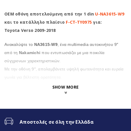
OEM οθόνη αποτελούμενη από την 1 din
U-NA3615-W9
και το κατάλληλο πλαίσιο
F-CT-TY0975
για:
Toyota Verso 2009-2018
Ανακαλύψτε το
NA3615-W9
, ένα multimedia αυτοκινήτου 9″
από τη
Nakamichi
που εντυπωσιάζει με μια ποικιλία
σύγχρονων χαρακτηριστικών.
Με την οθόνη 9″, απολαμβάνετε υψηλή φωτεινότητα και ευρεία
γωνία για βέλτιστη ορατότητα.
SHOW MORE
Επιπλέον η
NA3615-W9
προσφέρει μια σειρά από
χρήσιμες λειτουργίες, όπως κάμερα οπισθοποροείας
υψηλής ανάλυσης και πολύχρωμο φωτισμό
πληκτρολογίου για μια προσωπική πινελιά,
Αποστολές σε όλη την Ελλάδα
υποστηρίζει τόσο το Carplay™ όσο και το Android Auto™,