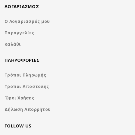
χρήστη λειτουργία στην επόμενη διαδρομή σας με το
NA3615-
ΛΟΓΑΡΙΑΣΜΟΣ
W9.
Ζήστε την καινοτομία και την ποιότητα της
Nakamichi
σήμερα.
Ο Λογαριασμός μου
Παραγγελίες
1-Din receiver with capacitive screen
Καλάθι
ΠΛΗΡΟΦΟΡΙΕΣ
Τρόποι Πληρωμής
Τρόποι Αποστολής
Όροι Χρήσης
Δήλωση Απορρήτου
FOLLOW US