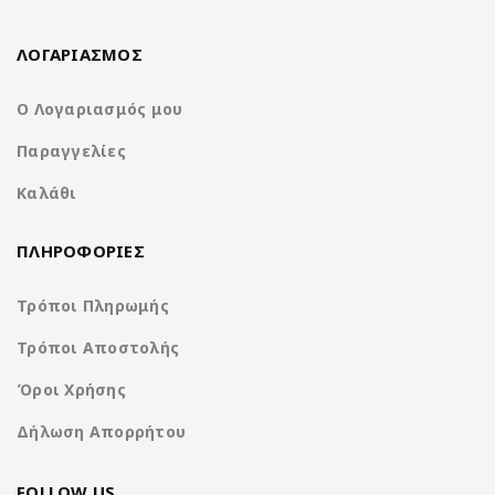
Απολαύστε ψυχαγωγία πρώτης κατηγορίας και φιλική προς το
χρήστη λειτουργία στην επόμενη διαδρομή σας με το
NA3615-
ΛΟΓΑΡΙΑΣΜΟΣ
W9.
Ζήστε την καινοτομία και την ποιότητα της
Nakamichi
σήμερα.
Ο Λογαριασμός μου
Παραγγελίες
1-Din receiver with capacitive screen
Καλάθι
ΠΛΗΡΟΦΟΡΙΕΣ
Τρόποι Πληρωμής
Τρόποι Αποστολής
Όροι Χρήσης
Δήλωση Απορρήτου
FOLLOW US