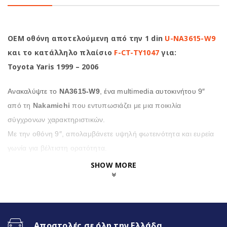
OEM οθόνη αποτελούμενη από την 1 din
U-NA3615-W9
και το κατάλληλο πλαίσιο
F-CT-TY1047
για:
Toyota Yaris 1999 – 2006
Ανακαλύψτε το
NA3615-W9
, ένα multimedia αυτοκινήτου 9″
από τη
Nakamichi
που εντυπωσιάζει με μια ποικιλία
σύγχρονων χαρακτηριστικών.
Με την οθόνη 9″, απολαμβάνετε υψηλή φωτεινότητα και ευρεία
γωνία για βέλτιστη ορατότητα.
SHOW MORE
Επιπλέον η
NA3615-W9
προσφέρει μια σειρά από
χρήσιμες λειτουργίες, όπως κάμερα οπισθοποροείας
υψηλής ανάλυσης και πολύχρωμο φωτισμό
πληκτρολογίου για μια προσωπική πινελιά,
Αποστολές σε όλη την Ελλάδα