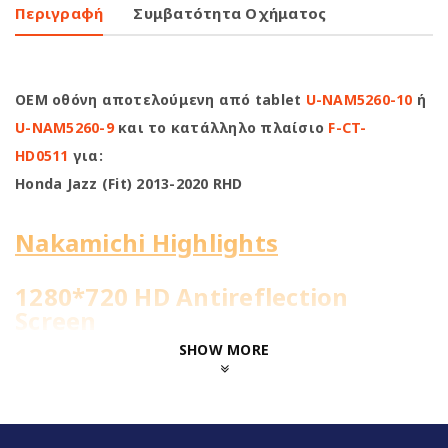
Περιγραφή
Συμβατότητα Οχήματος
OEM οθόνη αποτελούμενη από tablet
U-NAM5260-10
ή
U-NAM5260-9
και το κατάλληλο πλαίσιο
F-CT-
HD0511
για:
Honda Jazz (Fit) 2013-2020 RHD
Nakamichi Highlights
1280*720 HD Antireflection
Screen
SHOW MORE
4Core@1.51GHz | 4+64GB
WiFi Built-in