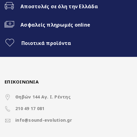
Αποστολές σε όλη την Ελλάδα
Fast Boot 1 sec
Ασφαλείς πληρωμές online
Ασύρματο CarPlay & Ασύρματο
Android Auto
Ποιοτικά προϊόντα
32Band EQ
Χαρακτηριστικά
ΕΠΙΚΟΙΝΩΝΙΑ
Θηβών 144 Αγ. Ι. Ρέντης
Operation System
Nakamichi Os Android13
210 49 17 081
Rockchip RK3066 4Core A35 @
CPU
info@sound-evolution.gr
1.5Ghz