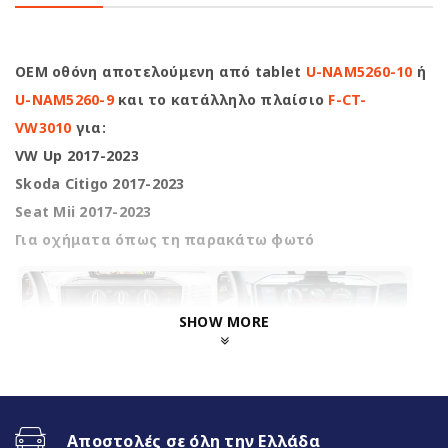
OEM οθόνη αποτελούμενη από tablet
U-NAM5260-10
ή
U-NAM5260-9
και το κατάλληλο πλαίσιο
F-CT-
VW3010
για:
VW Up 2017-2023
Skoda Citigo 2017-2023
Seat Mii 2017-2023
Για οχήματα όπως τη παρακάτω φωτό
SHOW MORE
Nakamichi Highlights
Αποστολές σε όλη την Ελλάδα