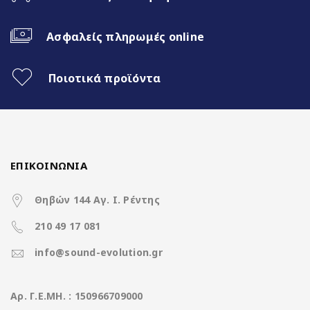
1280*720 HD Antireflection
Ασφαλείς πληρωμές online
Screen
Ποιοτικά προϊόντα
4Core@1.51GHz | 4+64GB
WiFi Built-in
Fast Boot 1 sec
ΕΠΙΚΟΙΝΩΝΙΑ
Ασύρματο CarPlay & Ασύρματο
Θηβών 144 Αγ. Ι. Ρέντης
Android Auto
210 49 17 081
32Band EQ
info@sound-evolution.gr
Aρ. Γ.Ε.ΜΗ. : 150966709000