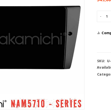
Com
SKU:
U
Availabi
Categor