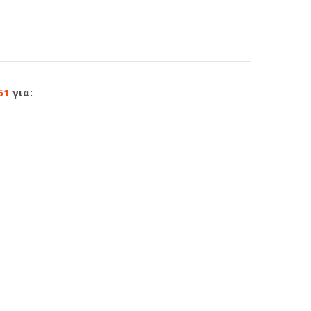
51
για: