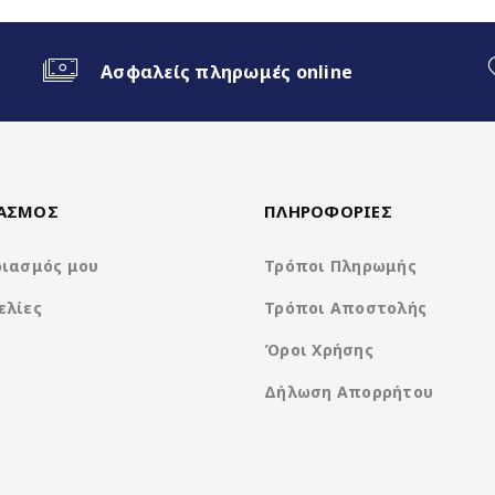
ο Android Auto
Ασφαλείς πληρωμές online
ΙΑΣΜΟΣ
ΠΛΗΡΟΦΟΡΙΕΣ
ριασμός μου
Τρόποι Πληρωμής
ελίες
Τρόποι Αποστολής
Nakamichi Os Android13
Όροι Χρήσης
Δήλωση Απορρήτου
Rockchip 8Core A5 @ 1.8Ghz
1280*720 IPS Capacitive Display