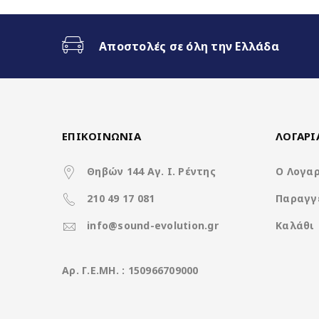
Ασύρματο CarPlay & Ασύρματ
Αποστολές σε όλη την Ελλάδα
32Band EQ
7 Color Button LED
ΕΠΙΚΟΙΝΩΝΙΑ
ΛΟΓΑΡ
Θηβών 144 Αγ. Ι. Ρέντης
Ο Λογα
Χαρακτηριστικά
210 49 17 081
Παραγγ
Operation System
info@sound-evolution.gr
Καλάθι
CPU
Aρ. Γ.Ε.ΜΗ. : 150966709000
Ανάλυση οθόνης (pixels)