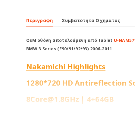
Περιγραφή
Συμβατότητα Οχήματος
OEM οθόνη αποτελούμενη από tablet
U-NAM57
BMW 3 Series (E90/91/92/93) 2006-2011
Nakamichi Highlights
1280*720 HD Antireflection S
8Core@1.8GHz | 4+64GB
WiFi Built-in
Fast Boot 1 sec