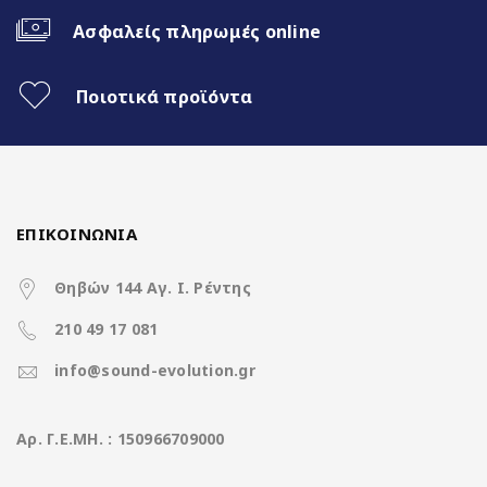
Ασφαλείς πληρωμές online
Ποιοτικά προϊόντα
Nakamichi Highlights
1280*720 HD Antireflection
Screen
ΕΠΙΚΟΙΝΩΝΙΑ
8Core@1.8GHz | 4+64GB
Θηβών 144 Αγ. Ι. Ρέντης
WiFi Built-in
210 49 17 081
info@sound-evolution.gr
Fast Boot 1 sec
Ασύρματο CarPlay & Ασύρματο
Aρ. Γ.Ε.ΜΗ. : 150966709000
Android Auto