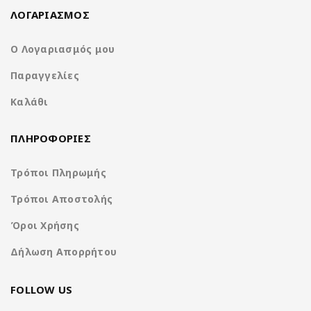
ΛΟΓΑΡΙΑΣΜΟΣ
32Band EQ
Ο Λογαριασμός μου
7 Color Button LED
Παραγγελίες
Καλάθι
Χαρακτηριστικά
ΠΛΗΡΟΦΟΡΙΕΣ
Τρόποι Πληρωμής
Operation System
Nakamichi Os Android13
Τρόποι Αποστολής
CPU
Rockchip 8Core A5 @ 1.8Ghz
Όροι Χρήσης
Ανάλυση οθόνης
1280*720 IPS Capacitive
Δήλωση Απορρήτου
(pixels)
Display
FOLLOW US
Μνήμη RAM
4GB