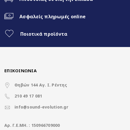
Fast Boot 1 sec
Ασφαλείς πληρωμές online
Ασύρματο CarPlay & Ασύρματο
Android Auto
Ποιοτικά προϊόντα
32Band EQ
7 Color Button LED
ΕΠΙΚΟΙΝΩΝΙΑ
Χαρακτηριστικά
Θηβών 144 Αγ. Ι. Ρέντης
210 49 17 081
Operation System
Nakamichi Os Android13
info@sound-evolution.gr
CPU
Rockchip 8Core A5 @ 1.8Ghz
Aρ. Γ.Ε.ΜΗ. : 150966709000