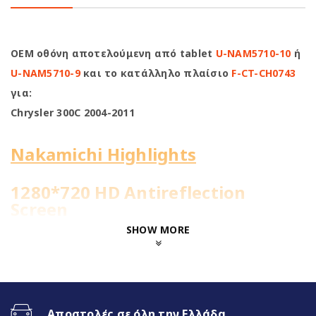
OEM οθόνη αποτελούμενη από tablet
U-NAM5710-10
ή
U-NAM5710-9
και το κατάλληλο πλαίσιο
F-CT-CH0743
για:
Chrysler 300C 2004-2011
Nakamichi Highlights
1280*720 HD Antireflection
Screen
SHOW MORE
8Core@1.8GHz | 4+64GB
WiFi Built-in
Αποστολές σε όλη την Ελλάδα