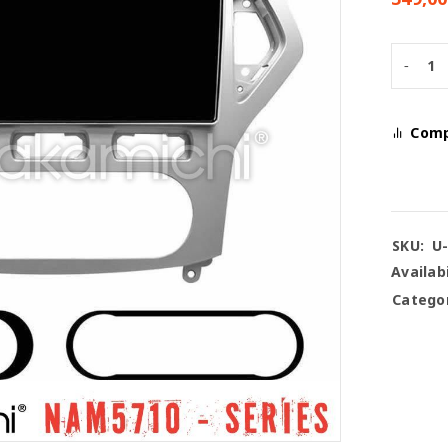
Com
SKU:
U
Availabi
Categor