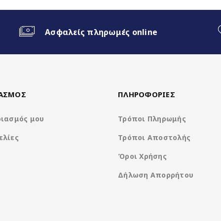
ο Android Auto
Ασφαλείς πληρωμές online
ΙΑΣΜΟΣ
ΠΛΗΡΟΦΟΡΙΕΣ
ριασμός μου
Τρόποι Πληρωμής
ελίες
Τρόποι Αποστολής
Nakamichi Os Android13
Όροι Χρήσης
Δήλωση Απορρήτου
Rockchip 8Core A5 @ 1.8Ghz
1280*720 IPS Capacitive Display