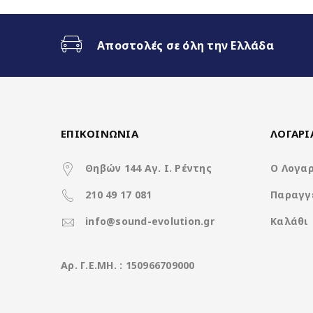
Ασύρματο CarPlay & Ασύρματ
Αποστολές σε όλη την Ελλάδα
32Band EQ
7 Color Button LED
ΕΠΙΚΟΙΝΩΝΙΑ
ΛΟΓΑΡ
Θηβών 144 Αγ. Ι. Ρέντης
Ο Λογα
Χαρακτηριστικά
210 49 17 081
Παραγγ
Operation System
info@sound-evolution.gr
Καλάθι
CPU
Aρ. Γ.Ε.ΜΗ. : 150966709000
Ανάλυση οθόνης (pixels)