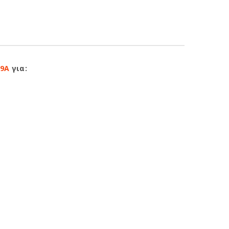
19A
για: