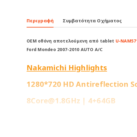
Περιγραφή
Συμβατότητα Οχήματος
OEM οθόνη αποτελούμενη από tablet
U-NAM57
Ford Mondeo 2007-2010 AUTO A/C
Nakamichi Highlights
1280*720 HD Antireflection S
8Core@1.8GHz | 4+64GB
WiFi Built-in
Fast Boot 1 sec