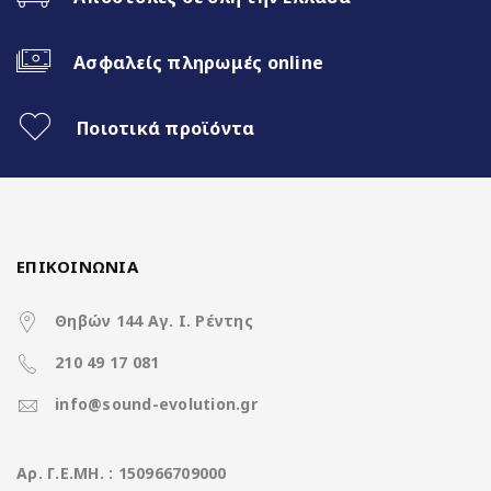
Fast Boot 1 sec
Ασφαλείς πληρωμές online
Ασύρματο CarPlay & Ασύρματο
Android Auto
Ποιοτικά προϊόντα
32Band EQ
7 Color Button LED
ΕΠΙΚΟΙΝΩΝΙΑ
Χαρακτηριστικά
Θηβών 144 Αγ. Ι. Ρέντης
210 49 17 081
Operation System
Nakamichi Os Android13
info@sound-evolution.gr
CPU
Rockchip 8Core A5 @ 1.8Ghz
Aρ. Γ.Ε.ΜΗ. : 150966709000