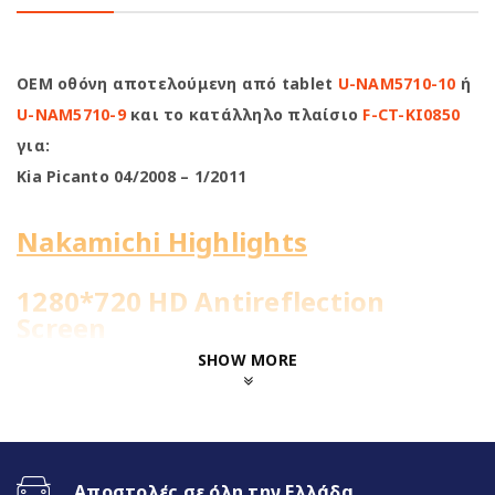
OEM οθόνη αποτελούμενη από tablet
U-NAM5710-10
ή
U-NAM5710-9
και το κατάλληλο πλαίσιο
F-CT-KI0850
για:
Kia Picanto 04/2008 – 1/2011
Nakamichi Highlights
1280*720 HD Antireflection
Screen
SHOW MORE
8Core@1.8GHz | 4+64GB
WiFi Built-in
Αποστολές σε όλη την Ελλάδα