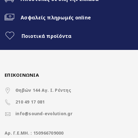
Fast Boot 1 sec
Ασφαλείς πληρωμές online
Ασύρματο CarPlay & Ασύρματο
Android Auto
Ποιοτικά προϊόντα
32Band EQ
7 Color Button LED
ΕΠΙΚΟΙΝΩΝΙΑ
Χαρακτηριστικά
Θηβών 144 Αγ. Ι. Ρέντης
210 49 17 081
Operation System
Nakamichi Os Android13
info@sound-evolution.gr
CPU
Rockchip 8Core A5 @ 1.8Ghz
Aρ. Γ.Ε.ΜΗ. : 150966709000