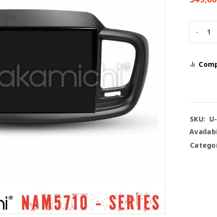
Com
SKU:
U
Availabi
Categor