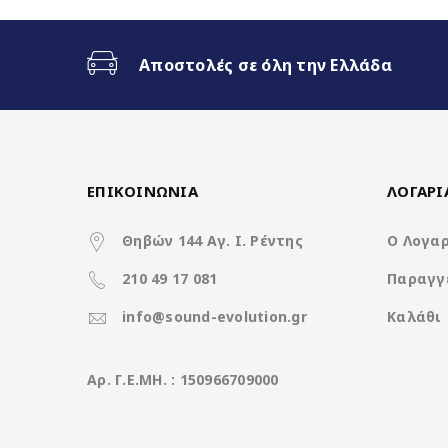
Ασύρματο CarPlay & Ασύρματ
Αποστολές σε όλη την Ελλάδα
32Band EQ
7 Color Button LED
ΕΠΙΚΟΙΝΩΝΙΑ
ΛΟΓΑΡ
Θηβών 144 Αγ. Ι. Ρέντης
Ο Λογα
Χαρακτηριστικά
210 49 17 081
Παραγγ
Operation System
info@sound-evolution.gr
Καλάθι
CPU
Aρ. Γ.Ε.ΜΗ. : 150966709000
Ανάλυση οθόνης (pixels)