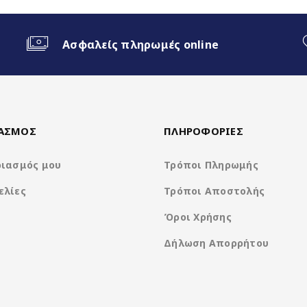
ο Android Auto
Ασφαλείς πληρωμές online
ΙΑΣΜΟΣ
ΠΛΗΡΟΦΟΡΙΕΣ
ριασμός μου
Τρόποι Πληρωμής
ελίες
Τρόποι Αποστολής
Nakamichi Os Android13
Όροι Χρήσης
Δήλωση Απορρήτου
Rockchip 8Core A5 @ 1.8Ghz
1280*720 IPS Capacitive Display