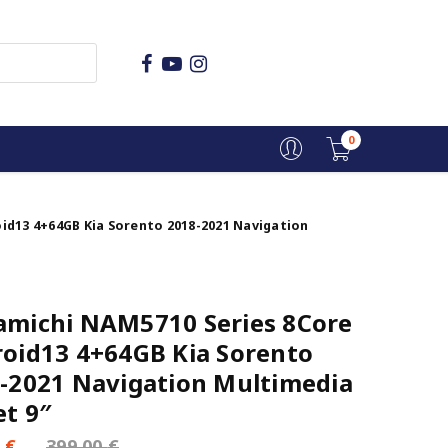
0
id13 4+64GB Kia Sorento 2018-2021 Navigation
michi NAM5710 Series 8Core
oid13 4+64GB Kia Sorento
-2021 Navigation Multimedia
et 9″
0
€
399,00
€