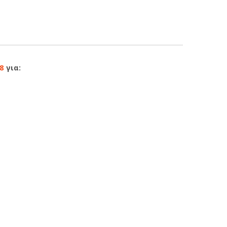
8
για: