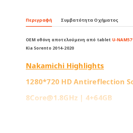
Περιγραφή
Συμβατότητα Οχήματος
OEM οθόνη αποτελούμενη από tablet
U-NAM57
Kia Sorento 2014-2020
Nakamichi Highlights
1280*720 HD Antireflection S
8Core@1.8GHz | 4+64GB
WiFi Built-in
Fast Boot 1 sec