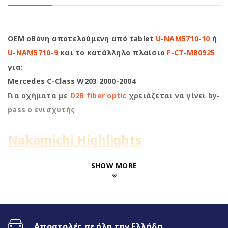
OEM οθόνη αποτελούμενη από tablet
U-NAM5710-10
ή
U-NAM5710-9
και το κατάλληλο πλαίσιο
F-CT-MB0925
για:
Mercedes C-Class W203 2000-2004
Για οχήματα με
D2B fiber optic
χρειάζεται να γίνει by-
pass ο ενισχυτής
Nakamichi Highlights
1280*720 HD Antireflection
SHOW MORE
Screen
8Core@1.8GHz | 4+64GB
Αποστολές σε όλη την Ελλάδα