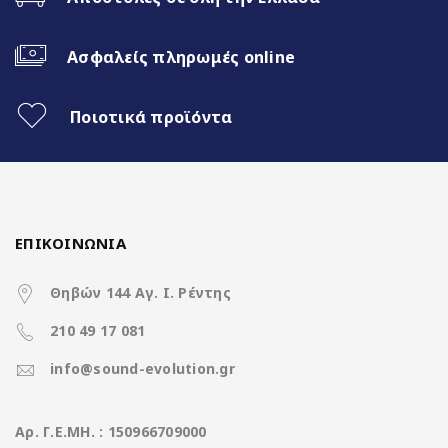
WiFi Built-in
Ασφαλείς πληρωμές online
Fast Boot 1 sec
Ασύρματο CarPlay & Ασύρματο
Ποιοτικά προϊόντα
Android Auto
32Band EQ
ΕΠΙΚΟΙΝΩΝΙΑ
7 Color Button LED
Θηβών 144 Αγ. Ι. Ρέντης
210 49 17 081
Χαρακτηριστικά
info@sound-evolution.gr
Operation System
Nakamichi Os Android13
Aρ. Γ.Ε.ΜΗ. : 150966709000