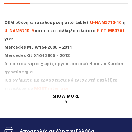
OEM οθόνη αποτελούμενη από tablet
U-NAM5710-10
ή
U-NAM5710-9
και το κατάλληλο πλαίσιο
F-CT-MB0761
για:
Mercedes ML W164 2006 – 2011
Mercedes GL X164 2006 – 2012
Για αυτοκίνητα χωρίς εργοστασιακό Harman Kardon
ηχοσύστημα
Για οχήματα με εργοστασιακό ενισχυτή επιλέξτε
επιπλέον το
MOST interface
SHOW MORE
Nakamichi Highlights
1280*720 HD Antireflection
Screen
Αποστολές σε όλη την Ελλάδα