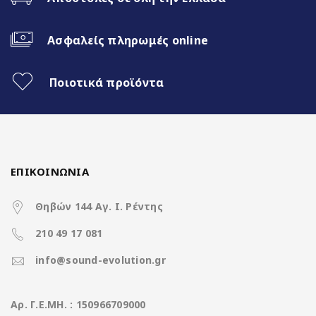
8Core@1.8GHz | 4+64GB
Ασφαλείς πληρωμές online
WiFi Built-in
Ποιοτικά προϊόντα
Fast Boot 1 sec
Ασύρματο CarPlay & Ασύρματο
Android Auto
ΕΠΙΚΟΙΝΩΝΙΑ
32Band EQ
Θηβών 144 Αγ. Ι. Ρέντης
7 Color Button LED
210 49 17 081
info@sound-evolution.gr
Χαρακτηριστικά
Aρ. Γ.Ε.ΜΗ. : 150966709000