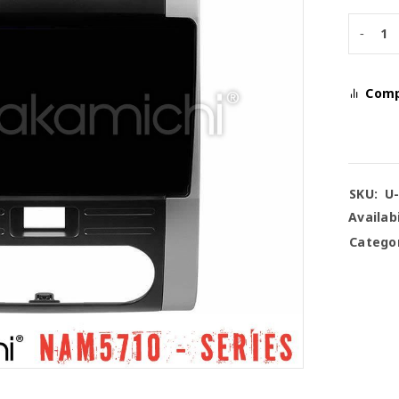
Com
SKU:
U
Availabi
Categor