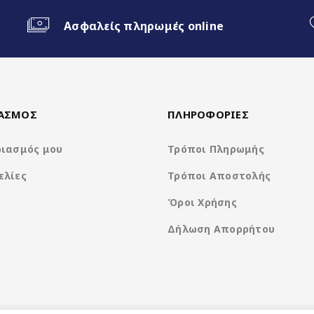
ο Android Auto
Ασφαλείς πληρωμές online
ΙΑΣΜΟΣ
ΠΛΗΡΟΦΟΡΙΕΣ
ριασμός μου
Τρόποι Πληρωμής
ελίες
Τρόποι Αποστολής
Nakamichi Os Android13
Όροι Χρήσης
Δήλωση Απορρήτου
Rockchip 8Core A5 @ 1.8Ghz
1280*720 IPS Capacitive Display
4GB