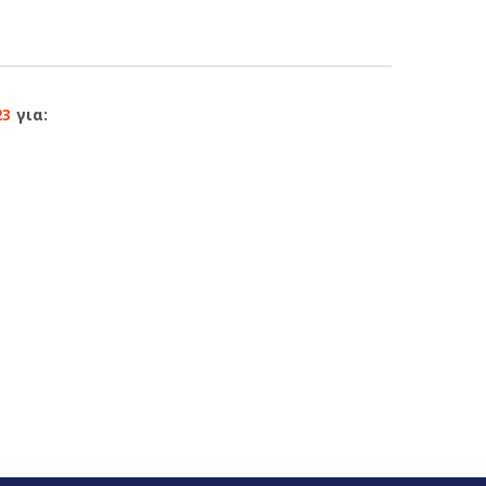
23
για: