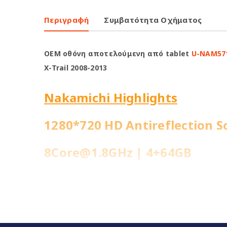
Περιγραφή
Συμβατότητα Οχήματος
OEM οθόνη αποτελούμενη από tablet
U-NAM57
X-Trail 2008-2013
Nakamichi Highlights
1280*720 HD Antireflection S
8Core@1.8GHz | 4+64GB
WiFi Built-in
Fast Boot 1 sec