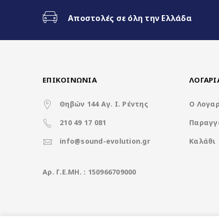
Ασύρματο CarPlay & Ασύρματ
Αποστολές σε όλη την Ελλάδα
32Band EQ
7 Color Button LED
ΕΠΙΚΟΙΝΩΝΙΑ
ΛΟΓΑΡ
Θηβών 144 Αγ. Ι. Ρέντης
Ο Λογα
Χαρακτηριστικά
210 49 17 081
Παραγγ
Operation System
info@sound-evolution.gr
Καλάθι
CPU
Aρ. Γ.Ε.ΜΗ. : 150966709000
Ανάλυση οθόνης (pixels)
Μνήμη RAM