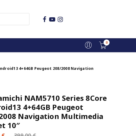
0
ndroid13 4+64GB Peugeot 208/2008 Navigation
michi NAM5710 Series 8Core
oid13 4+64GB Peugeot
2008 Navigation Multimedia
et 10″
0
€
399,00
€