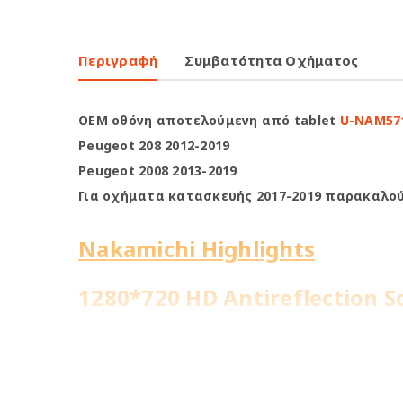
Περιγραφή
Συμβατότητα Οχήματος
OEM οθόνη αποτελούμενη από tablet
U-NAM57
Peugeot 208 2012-2019
Peugeot 2008 2013-2019
Για οχήματα κατασκευής 2017-2019 παρακαλούμ
Nakamichi Highlights
1280*720 HD Antireflection S
8Core@1.8GHz | 4+64GB
WiFi Built-in