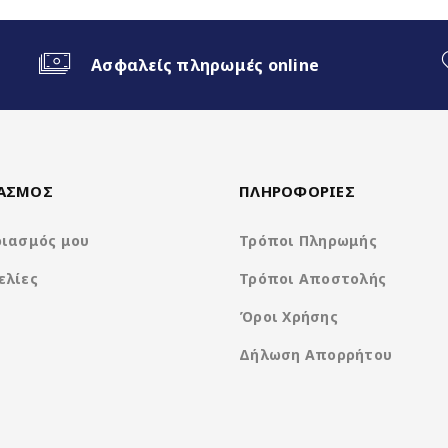
Ασφαλείς πληρωμές online
ο Android Auto
ΙΑΣΜΟΣ
ΠΛΗΡΟΦΟΡΙΕΣ
ριασμός μου
Τρόποι Πληρωμής
ελίες
Τρόποι Αποστολής
Όροι Χρήσης
Δήλωση Απορρήτου
Nakamichi Os Android13
Rockchip 8Core A5 @ 1.8Ghz