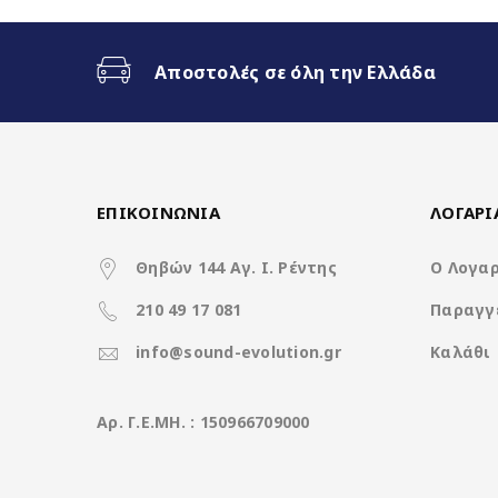
Fast Boot 1 sec
Αποστολές σε όλη την Ελλάδα
Ασύρματο CarPlay & Ασύρματ
32Band EQ
ΕΠΙΚΟΙΝΩΝΙΑ
ΛΟΓΑΡ
7 Color Button LED
Θηβών 144 Αγ. Ι. Ρέντης
Ο Λογα
210 49 17 081
Παραγγ
Χαρακτηριστικά
info@sound-evolution.gr
Καλάθι
Operation System
Aρ. Γ.Ε.ΜΗ. : 150966709000
CPU