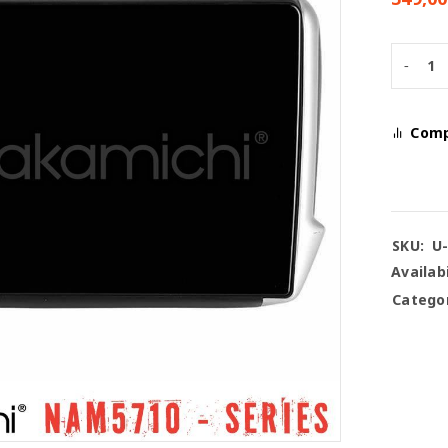
Com
SKU:
U
Availabi
Categor