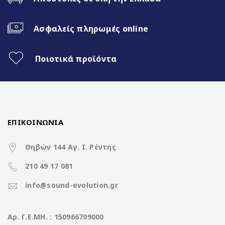
Fast Boot 1 sec
Ασφαλείς πληρωμές online
Ασύρματο CarPlay & Ασύρματο
Android Auto
Ποιοτικά προϊόντα
32Band EQ
7 Color Button LED
ΕΠΙΚΟΙΝΩΝΙΑ
Θηβών 144 Αγ. Ι. Ρέντης
Χαρακτηριστικά
210 49 17 081
info@sound-evolution.gr
Operation System
Nakamichi Os Android13
Aρ. Γ.Ε.ΜΗ. : 150966709000
CPU
Rockchip 8Core A5 @ 1.8Ghz