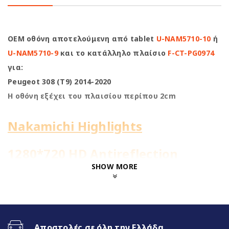
OEM οθόνη αποτελούμενη από tablet
U-NAM5710-10
ή
U-NAM5710-9
και το κατάλληλο πλαίσιο
F-CT-PG0974
για:
Peugeot 308 (T9) 2014-2020
Η οθόνη εξέχει του πλαισίου περίπου 2cm
Nakamichi Highlights
1280*720 HD Antireflection
Screen
SHOW MORE
8Core@1.8GHz | 4+64GB
WiFi Built-in
Αποστολές σε όλη την Ελλάδα