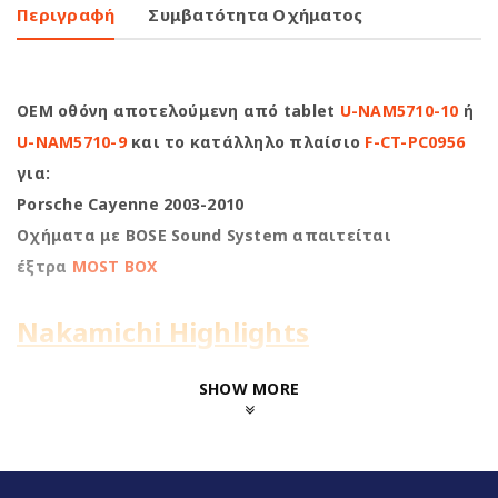
Περιγραφή
Συμβατότητα Οχήματος
OEM οθόνη αποτελούμενη από tablet
U-NAM5710-10
ή
U-NAM5710-9
και το κατάλληλο πλαίσιο
F-CT-PC0956
για:
Porsche Cayenne 2003-2010
Οχήματα με BOSE Sound System απαιτείται
έξτρα
MOST BOX
Nakamichi Highlights
1280*720 HD Antireflection
SHOW MORE
Screen
8Core@1.8GHz | 4+64GB