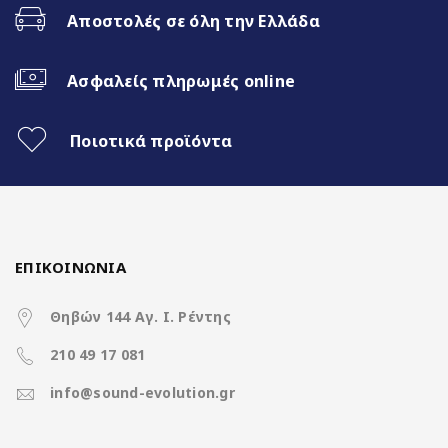
Αποστολές σε όλη την Ελλάδα
WiFi Built-in
Ασφαλείς πληρωμές online
Fast Boot 1 sec
Ασύρματο CarPlay & Ασύρματο
Ποιοτικά προϊόντα
Android Auto
32Band EQ
ΕΠΙΚΟΙΝΩΝΙΑ
7 Color Button LED
Θηβών 144 Αγ. Ι. Ρέντης
210 49 17 081
Χαρακτηριστικά
info@sound-evolution.gr
Operation System
Nakamichi Os Android13