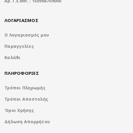
Aρ. Γ.Ε.ΜΗ. : 150966709000
ελαχιστοποιεί την
προβολή για εύκολη
απόσπαση της προσοχ
πλοήγηση και
ώστε να μπορείτε να
γρήγορη πρόσβαση
παραμένετε
ΛΟΓΑΡΙΑΣΜΟΣ
σε βασικές
συγκεντρωμένοι στο
πληροφορίες.
δρόμο μπροστά.
Ο Λογαριασμός μου
Απολαύστε
εξαιρετική
Η διαθεσιμότητα του Andr
Παραγγελίες
ποιότητα εικόνας
Auto ενδέχεται να διαφέρε
με ένα πάνελ
ανάλογα με τη χώρα και το
Καλάθι
υψηλής
μοντέλο του τηλεφώνου σα
φωτεινότητας που
Επισκεφτείτε τη διεύθυνσ
προσφέρει ζωντανά
ΠΛΗΡΟΦΟΡΙΕΣ
https://www.android.com/
χρώματα και
για περισσότερες πληροφο
ευκρινείς
Τρόποι Πληρωμής
λεπτομέρειες για
μια καθηλωτική
Τρόποι Αποστολής
εμπειρία θέασης.
Όροι Χρήσης
Phone Mirroring
Car OEM function
Δήλωση Απορρήτου
with Weblink
support via can bu