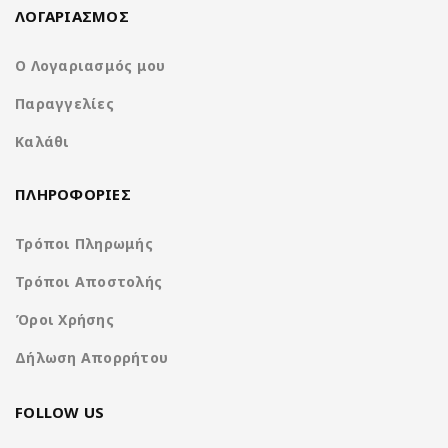
σχεδιασμένη
πληροφορίες και
ΛΟΓΑΡΙΑΣΜΟΣ
προσεκτικά για να
οργανώνει σε απλές
ταιριάζει άψογα
κάρτες που εμφανίζον
στο ταμπλό του
Ο Λογαριασμός μου
ακριβώς τη στιγμή πο
αυτοκινήτου σας. Η
τις χρειάζεστε. Έχει
οθόνη παρέχει μια
Παραγγελίες
σχεδιαστεί για να
καθαρή, ευρεία
ελαχιστοποιεί την
Καλάθι
προβολή για εύκολη
απόσπαση της προσοχ
πλοήγηση και
ώστε να μπορείτε να
γρήγορη πρόσβαση
παραμένετε
ΠΛΗΡΟΦΟΡΙΕΣ
σε βασικές
συγκεντρωμένοι στο
πληροφορίες.
δρόμο μπροστά.
Απολαύστε
Τρόποι Πληρωμής
εξαιρετική
Η διαθεσιμότητα του Andr
Τρόποι Αποστολής
ποιότητα εικόνας
Auto ενδέχεται να διαφέρε
με ένα πάνελ
ανάλογα με τη χώρα και το
Όροι Χρήσης
υψηλής
μοντέλο του τηλεφώνου σα
φωτεινότητας που
Επισκεφτείτε τη διεύθυνσ
Δήλωση Απορρήτου
προσφέρει ζωντανά
https://www.android.com/
χρώματα και
για περισσότερες πληροφο
ευκρινείς
FOLLOW US
λεπτομέρειες για
μια καθηλωτική