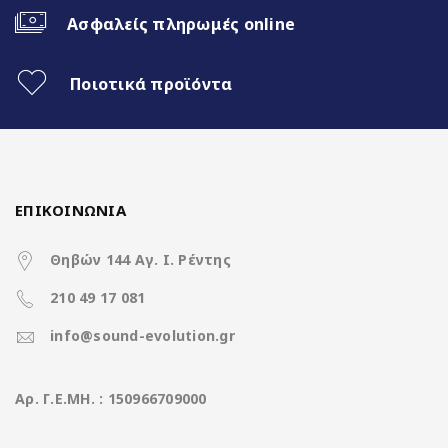
Ασφαλείς πληρωμές online
Ποιοτικά προϊόντα
ΕΠΙΚΟΙΝΩΝΙΑ
9” WSVGA LARGE
Wireless Android 
SCREEN
(PERFECT
Θηβών 144 Αγ. Ι. Ρέντης
FIT)
210 49 17 081
Το Android Auto
επεκτείνει την
info@sound-evolution.gr
πλατφόρμα Android σ
Βελτιώστε την
αυτοκίνητο με τρόπο 
οδηγική σας
έχει σχεδιαστεί ειδικ
εμπειρία με τη
για την οδήγηση. Το
Aρ. Γ.Ε.ΜΗ. : 150966709000
μεγάλη οθόνη
Android Auto σάς φέρν
WSVGA 9 ιντσών,
αυτόματα χρήσιμες