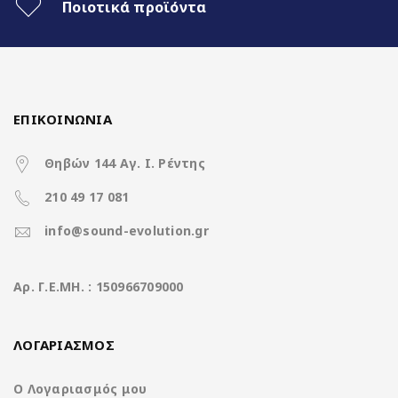
Ποιοτικά προϊόντα
Outer diameter 58 mm
Mounting diameter 52 mm
Installation depth 22.5 mm
ΕΠΙΚΟΙΝΩΝΙΑ
PDF MANUAL
Θηβών 144 Αγ. Ι. Ρέντης
210 49 17 081
info@sound-evolution.gr
Aρ. Γ.Ε.ΜΗ. : 150966709000
ΛΟΓΑΡΙΑΣΜΟΣ
Ο Λογαριασμός μου