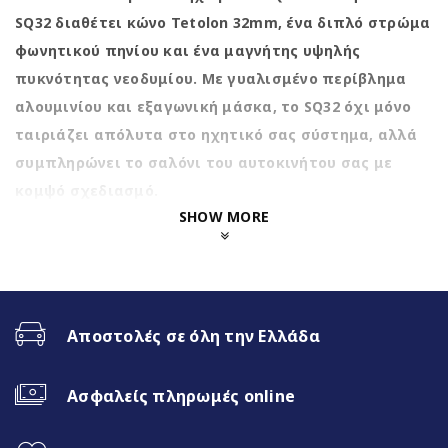
SQ32 διαθέτει κώνο Tetolon 32mm, ένα διπλό στρώμα
φωνητικού πηνίου και ένα μαγνήτης υψηλής
πυκνότητας νεοδυμίου. Με γυαλισμένο περίβλημα
αλουμινίου και εξαγωνική μάσκα, το SQ32 όχι μόνο
ταιριάζει απόλυτα στο ηχητικό σας σύστημα, αλλά
συμπληρώνει το σαλόνι του αυτοκινήτου σας με
κομψό σχεδιασμό.
SHOW MORE
Specifications
32 mm high-end fabric tweeter
Low viscosity ferrofluid
Αποστολές σε όλη την Ελλάδα
Rated Power Input: 20W
Ασφαλείς πληρωμές online
Maximum Power Input: 30W
Shiny turned aluminum housing with hexagonal grille